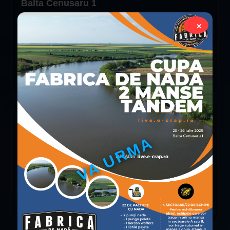
Balta Cenusaru 1
Duminică, 8 martie 2026 – ora 06:00
✕
Concurs finalizat
13 locuri
FINALIZAT
Vezi
Individual Feeder - 13 martie 2026 - Balta
Cenusaru 1
VA URMA
Vineri, 13 martie 2026 – ora 07:00
Concurs finalizat
11 locuri
FINALIZAT
Vezi