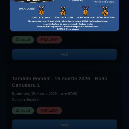
Tandem Feeder - 14 martie 2026 - Balta
Cenusaru 1
Sâmbătă, 14 martie 2026 – ora 07:00
Concurs finalizat
21 locuri
FINALIZAT
Vezi
Tandem Feeder - 15 martie 2026 - Balta
Cenusaru 1
Duminică, 15 martie 2026 – ora 07:00
Concurs finalizat
21 locuri
FINALIZAT
Vezi